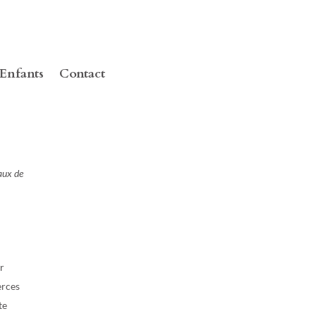
Enfants
Contact
gaux de
ar
erces
te