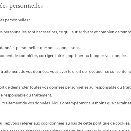
ées personnelles
es personnelles :
s personnelles sont nécessaires, ce qui leur arrivera et combien de temps
os données personnelles que nous connaissons.
ut moment de compléter, corriger, faire supprimer ou bloquer vos données
traitement de vos données, vous avez le droit de révoquer ce consenteme
droit de demander toutes vos données personnelles au responsable du tra
tre responsable du traitement.
au traitement de vos données. Nous obtempérerons, à moins que certaine
euillez vous référer aux coordonnées au bas de cette politique de cookies. 
s traitons vos données, nous aimerions en être informés, mais vous avez