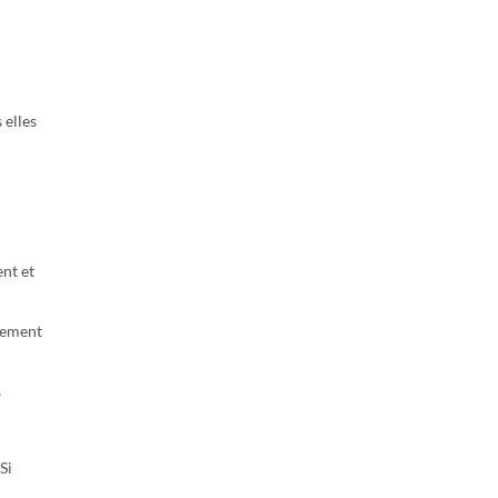
 elles
nt et
itement
s
Si