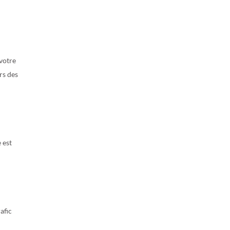
 votre
rs des
 est
afic