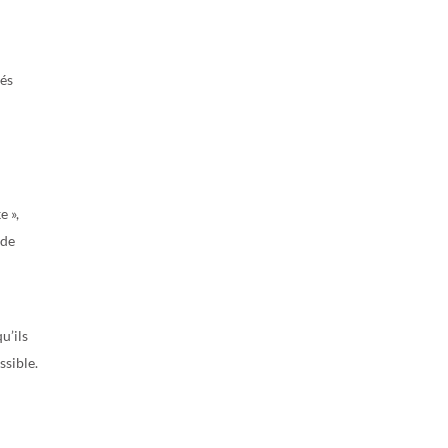
tés
e »,
ode
u’ils
ssible.