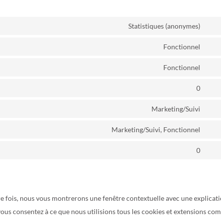
Statistiques (anonymes)
Con
to
Fonctionnel
Con
serv
to
Fonctionnel
goog
Con
serv
anal
to
0
wor
Con
serv
to
Marketing/Suivi
lite
Con
serv
to
Marketing/Suivi, Fonctionnel
et-
Con
serv
edit
to
0
goog
Con
serv
font
to
fac
serv
dive
re fois, nous vous montrerons une fenêtre contextuelle avec une explicat
, vous consentez à ce que nous utilisions tous les cookies et extensions c